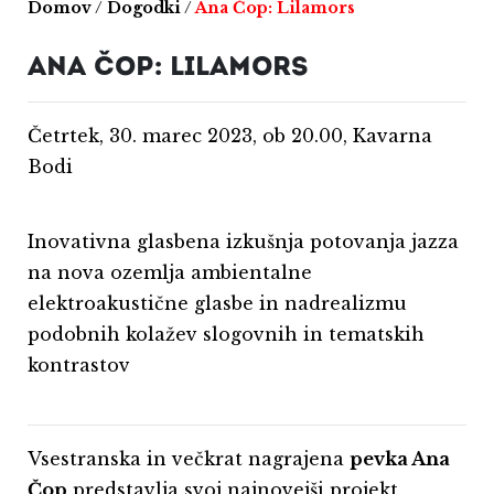
Domov
/
Dogodki
/
Ana Čop: Lilamors
ANA ČOP: LILAMORS
Četrtek, 30. marec 2023, ob 20.00, Kavarna
Bodi
Inovativna glasbena izkušnja potovanja jazza
na nova ozemlja ambientalne
elektroakustične glasbe in nadrealizmu
podobnih kolažev slogovnih in tematskih
kontrastov
Vsestranska in večkrat nagrajena
pevka Ana
Čop
predstavlja svoj najnovejši projekt