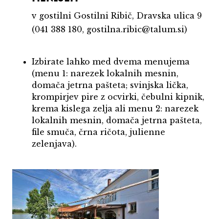
v gostilni Gostilni Ribič, Dravska ulica 9
(041 388 180, gostilna.ribic@talum.si)
Izbirate lahko med dvema menujema
(menu 1: narezek lokalnih mesnin,
domača jetrna pašteta; svinjska lička,
krompirjev pire z ocvirki, čebulni kipnik,
krema kislega zelja ali menu 2: narezek
lokalnih mesnin, domača jetrna pašteta,
file smuča, črna ričota, julienne
zelenjava).