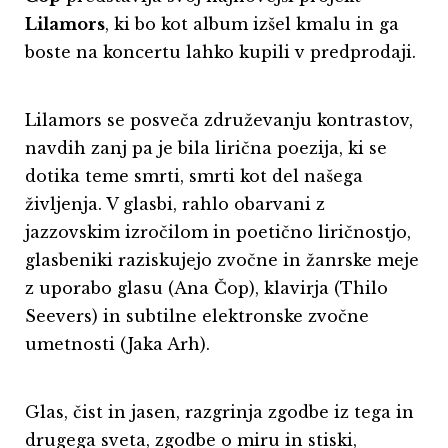
Lilamors
, ki bo kot album izšel kmalu in ga
boste na koncertu lahko kupili v predprodaji.
Lilamors se posveča združevanju kontrastov,
navdih zanj pa je bila lirična poezija, ki se
dotika teme smrti, smrti kot del našega
življenja. V glasbi, rahlo obarvani z
jazzovskim izročilom in poetično liričnostjo,
glasbeniki raziskujejo zvočne in žanrske meje
z uporabo glasu (Ana Čop), klavirja (Thilo
Seevers) in subtilne elektronske zvočne
umetnosti (Jaka Arh).
Glas, čist in jasen, razgrinja zgodbe iz tega in
drugega sveta, zgodbe o miru in stiski,