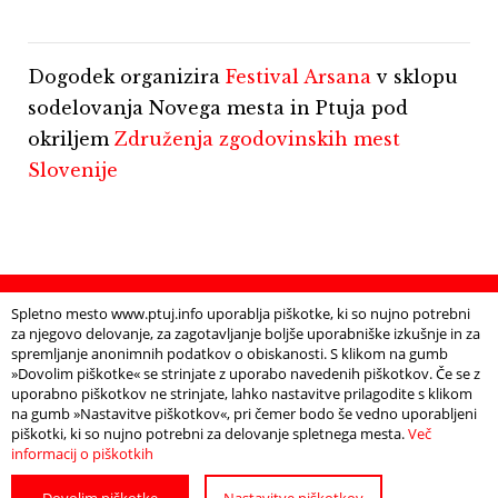
Dogodek organizira
Festival Arsana
v sklopu
sodelovanja Novega mesta in Ptuja pod
okriljem
Združenja zgodovinskih mest
Slovenije
Info
Spletno mesto www.ptuj.info uporablja piškotke, ki so nujno potrebni
za njegovo delovanje, za zagotavljanje boljše uporabniške izkušnje in za
spremljanje anonimnih podatkov o obiskanosti. S klikom na gumb
»Dovolim piškotke« se strinjate z uporabo navedenih piškotkov. Če se z
DATUM IN URA
uporabno piškotkov ne strinjate, lahko nastavitve prilagodite s klikom
Četrtek, 30. marec 2023, ob 20.00
na gumb »Nastavitve piškotkov«, pri čemer bodo še vedno uporabljeni
piškotki, ki so nujno potrebni za delovanje spletnega mesta.
Več
informacij o piškotkih
LOKACIJA
Kavarna Bodi