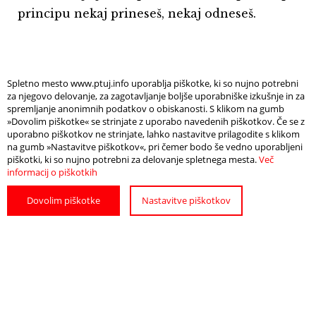
principu nekaj prineseš, nekaj odneseš.
Spletno mesto www.ptuj.info uporablja piškotke, ki so nujno potrebni
za njegovo delovanje, za zagotavljanje boljše uporabniške izkušnje in za
spremljanje anonimnih podatkov o obiskanosti. S klikom na gumb
Organizator dogodka je CID Ptuj
»Dovolim piškotke« se strinjate z uporabo navedenih piškotkov. Če se z
uporabno piškotkov ne strinjate, lahko nastavitve prilagodite s klikom
na gumb »Nastavitve piškotkov«, pri čemer bodo še vedno uporabljeni
piškotki, ki so nujno potrebni za delovanje spletnega mesta.
Več
Foto: arhiv CID Ptuj
informacij o piškotkih
Dovolim piškotke
Nastavitve piškotkov
Info
Odpri zemljevid
ČAS IN LOKACIJA DOGODKA
10.00-12.00, CID Ptuj