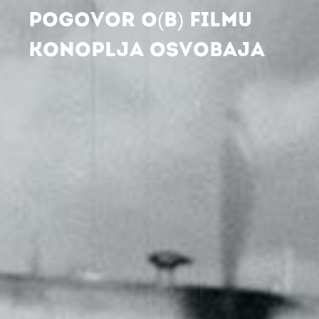
POGOVOR O(B) FILMU
KONOPLJA OSVOBAJA