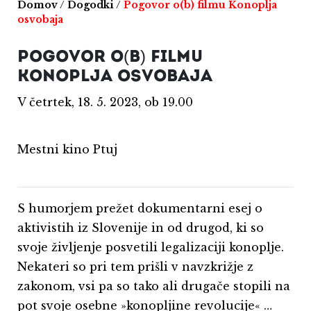
Domov
/
Dogodki
/
Pogovor o(b) filmu Konoplja
osvobaja
POGOVOR O(B) FILMU
KONOPLJA OSVOBAJA
V četrtek, 18. 5. 2023, ob 19.00
Mestni kino Ptuj
S humorjem prežet dokumentarni esej o
aktivistih iz Slovenije in od drugod, ki so
svoje življenje posvetili legalizaciji konoplje.
Nekateri so pri tem prišli v navzkrižje z
zakonom, vsi pa so tako ali drugače stopili na
pot svoje osebne »konopljine revolucije« …