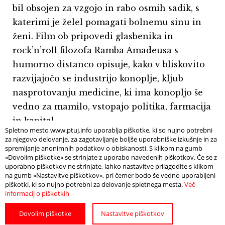
bil obsojen za vzgojo in rabo osmih sadik, s
katerimi je želel pomagati bolnemu sinu in
ženi. Film ob pripovedi glasbenika in
rock’n’roll filozofa Ramba Amadeusa s
humorno distanco opisuje, kako v bliskovito
razvijajočo se industrijo konoplje, kljub
nasprotovanju medicine, ki ima konopljo še
vedno za mamilo, vstopajo politika, farmacija
in kapital.
Spletno mesto www.ptuj.info uporablja piškotke, ki so nujno potrebni
za njegovo delovanje, za zagotavljanje boljše uporabniške izkušnje in za
spremljanje anonimnih podatkov o obiskanosti. S klikom na gumb
Konoplja danes vse bolj postaja simbol civilne
»Dovolim piškotke« se strinjate z uporabo navedenih piškotkov. Če se z
uporabno piškotkov ne strinjate, lahko nastavitve prilagodite s klikom
družbe in pravice posameznika, da si sam
na gumb »Nastavitve piškotkov«, pri čemer bodo še vedno uporabljeni
pridela zdravilo ali rekreativno mamilo,
piškotki, ki so nujno potrebni za delovanje spletnega mesta.
Več
informacij o piškotkih
farmacija in kapital, ki okoli nje stiskata
obroč pa jo, ko bo končno »legalna«,
Dovolim piškotke
Nastavitve piškotkov