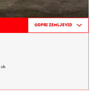
PTUJ,
Odpri zemljevid
 ob