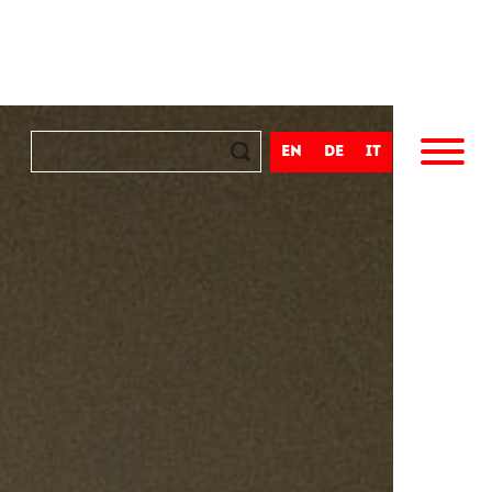
en
de
it