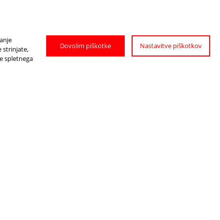
janje
Dovolim piškotke
Nastavitve piškotkov
strinjate,
je spletnega
E
KAKO
DO PTUJA?