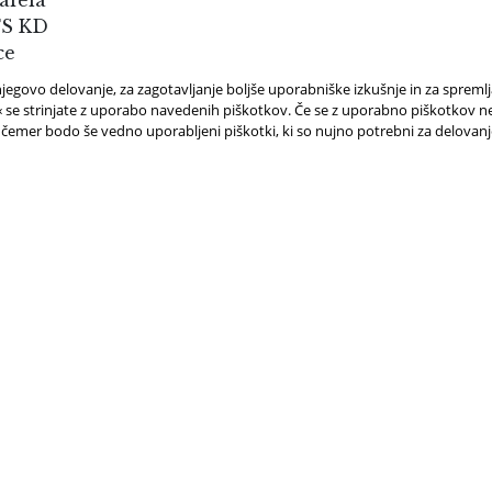
jegovo delovanje, za zagotavljanje boljše uporabniške izkušnje in za spreml
e strinjate z uporabo navedenih piškotkov. Če se z uporabno piškotkov ne 
 čemer bodo še vedno uporabljeni piškotki, ki so nujno potrebni za delovan
REBUJETE
REZERVIRAJT
MOČ?
SI OGLED