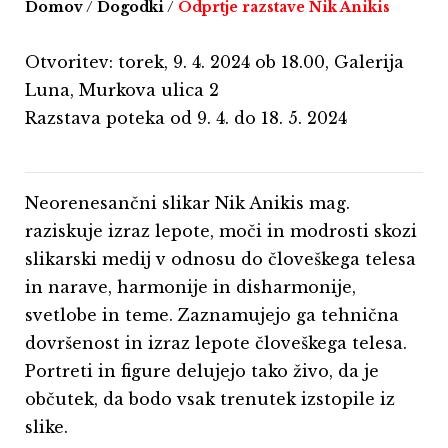
Domov
/
Dogodki
/
Odprtje razstave Nik Anikis
Otvoritev: torek, 9. 4. 2024 ob 18.00, Galerija
Luna, Murkova ulica 2
Razstava poteka od 9. 4. do 18. 5. 2024
Neorenesančni slikar Nik Anikis mag.
raziskuje izraz lepote, moči in modrosti skozi
slikarski medij v odnosu do človeškega telesa
in narave, harmonije in disharmonije,
svetlobe in teme. Zaznamujejo ga tehnična
dovršenost in izraz lepote človeškega telesa.
Portreti in figure delujejo tako živo, da je
občutek, da bodo vsak trenutek izstopile iz
slike.