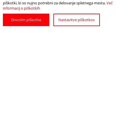
piškotki, ki so nujno potrebni za delovanje spletnega mesta.
Več
informacij o piškotkih
Info
Odpri zemljevid
Dovolim piškotke
Nastavitve piškotkov
DATUM IN ČAS
torek, 9. 4. 2024 ob 18.00
LOKACIJA
Galerija Luna, Murkova ulica 2
POIŠČITE
POTREBUJETE
NAMESTITEV
POMOČ?