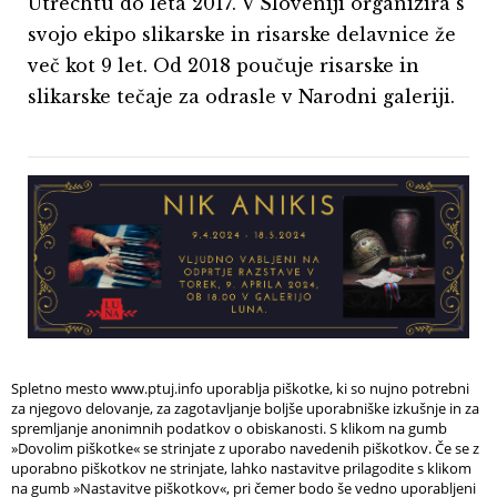
Utrechtu do leta 2017. V Sloveniji organizira s
svojo ekipo slikarske in risarske delavnice že
več kot 9 let. Od 2018 poučuje risarske in
slikarske tečaje za odrasle v Narodni galeriji.
Spletno mesto www.ptuj.info uporablja piškotke, ki so nujno potrebni
za njegovo delovanje, za zagotavljanje boljše uporabniške izkušnje in za
spremljanje anonimnih podatkov o obiskanosti. S klikom na gumb
»Dovolim piškotke« se strinjate z uporabo navedenih piškotkov. Če se z
uporabno piškotkov ne strinjate, lahko nastavitve prilagodite s klikom
na gumb »Nastavitve piškotkov«, pri čemer bodo še vedno uporabljeni