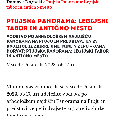
Domov
/
Dogodki
/
Ptujska Panorama: Legijski
tabor in antično mesto
PTUJSKA PANORAMA: LEGIJSKI
TABOR IN ANTIČNO MESTO
VODSTVO PO ARHEOLOŠKEM NAJDIŠČU
PANORAMA NA PTUJU IN PREDSTAVITEV 25.
KNJIŽICE IZ ZBIRKE UMETNINE V ŽEPU – JANA
HORVAT: PTUJSKA PANORAMA: LEGIJSKI TABOR
IN ANTIČNO MESTO
V sredo, 5. aprila 2023, ob 17. uri
Vljudno vas vabimo, da se v sredo, 5. aprila
2023, ob 17. uri udeležite vodstva po
arheološkem najdišču Panorama na Ptuju in
predstavitve petindvajsete knjižice iz zbirke
Umetnine v žepu,