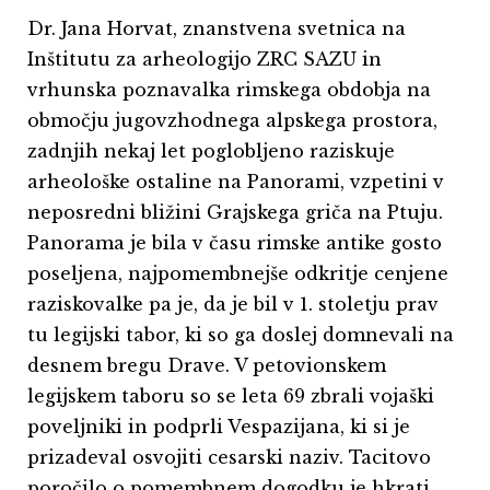
Dr. Jana Horvat, znanstvena svetnica na
Inštitutu za arheologijo ZRC SAZU in
vrhunska poznavalka rimskega obdobja na
območju jugovzhodnega alpskega prostora,
zadnjih nekaj let poglobljeno raziskuje
arheološke ostaline na Panorami, vzpetini v
neposredni bližini Grajskega griča na Ptuju.
Panorama je bila v času rimske antike gosto
poseljena, najpomembnejše odkritje cenjene
raziskovalke pa je, da je bil v 1. stoletju prav
tu legijski tabor, ki so ga doslej domnevali na
desnem bregu Drave. V petovionskem
legijskem taboru so se leta 69 zbrali vojaški
poveljniki in podprli Vespazijana, ki si je
prizadeval osvojiti cesarski naziv. Tacitovo
poročilo o pomembnem dogodku je hkrati