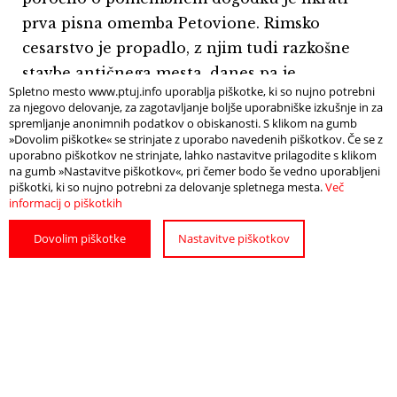
prva pisna omemba Petovione. Rimsko
cesarstvo je propadlo, z njim tudi razkošne
stavbe antičnega mesta, danes pa je
Spletno mesto www.ptuj.info uporablja piškotke, ki so nujno potrebni
Panorama oživljena kot dragoceno
za njegovo delovanje, za zagotavljanje boljše uporabniške izkušnje in za
arheološko najdišče in kot priljubljen
spremljanje anonimnih podatkov o obiskanosti. S klikom na gumb
»Dovolim piškotke« se strinjate z uporabo navedenih piškotkov. Če se z
arheološki park.
uporabno piškotkov ne strinjate, lahko nastavitve prilagodite s klikom
na gumb »Nastavitve piškotkov«, pri čemer bodo še vedno uporabljeni
piškotki, ki so nujno potrebni za delovanje spletnega mesta.
Več
informacij o piškotkih
Dovolim piškotke
Nastavitve piškotkov
Info
VEČ
https://uifs.zrc-sazu.si/sl/novice/jana-horvat-
ptujska-panorama-legijski-tabor-in-anticno-
mesto