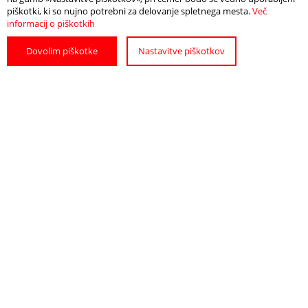
piškotki, ki so nujno potrebni za delovanje spletnega mesta.
Več
DATUM IN ČAS
informacij o piškotkih
27. maj 2023 ob 20.00
Dovolim piškotke
Nastavitve piškotkov
LOKACIJA
Ptujski grad
VSTOPNICE
15€
EVENTIM.SI ter na Poštah in Petrolih
POIŠČITE
POTREBUJETE
NAMESTITEV
POMOČ?