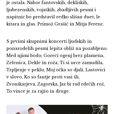
je ostala. Nabor fantovskih, dekliških,
ljubezenskih, vojaških, zbadljivih pesmi i
napitnic bo predstavil redko slišan duet; le
kitara in glas. Primož Grašič in Mitja Ferenc.
S prvimi skupnimi koncerti ljudskih in
ponarodelih pesmi lepita obliž na pozabljeno.
Med njimi bodo; Goreči ogenj brez plamena,
Zelenica, Dekle in roža, Ti si urce zamudila,
Trpljenje v peklu, Moj očka so djali, Lastovici
v slovo, Ko so fantje proti vasi šli,
Zvonikarjeva, Zagorska, Jaz bi rad rdečih rož,
To vince je za rajžo in druge.