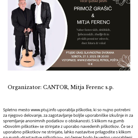
Organizator: CANTOR, Mitja Ferenc s.p.
Spletno mesto www.ptuj.info uporablja piškotke, ki so nujno potrebni
za njegovo delovanje, za zagotavljanje boljše uporabniške izkušnje in za
spremljanje anonimnih podatkov o obiskanosti. S klikom na gumb
Info
»Dovolim piškotke« se strinjate z uporabo navedenih piškotkov. Če se z
uporabno piškotkov ne strinjate, lahko nastavitve prilagodite s klikom
na gumb »Nastavitve piškotkov«, pri čemer bodo še vedno uporabljeni