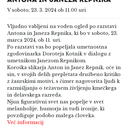
ANTONA IN JANEZA REPNIKA
V soboto, 23. 3. 2024 ob 11.00 uri
Vljudno vabljeni na voden ogled po razstavi
Antona in Janeza Repnika, ki bo v soboto, 23.
marca 2024, ob 11. uri.
Po razstavi vas bo popeljala umetnostna
zgodovinarka Doroteja Kotnik v dialogu z
umetnikom Janezom Repnikom.
Koroška slikarja Anton in Janez Repnik, oče in
sin, v svojih delih prepletata družbeno kritiko
z žanrskimi motivi, s čimer nagovorita ljudi k
razmišljanju o težavnem življenju kmečkega
in delavskega razreda.
Njun figurativni svet nas popelje v svet
melanholije, humorja in tudi ironije, ki
povzdiguje podobo malega človeka.
Več informacij