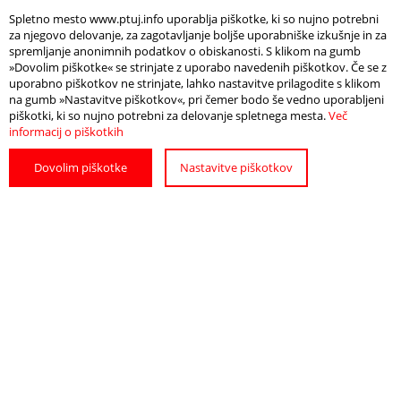
Spletno mesto www.ptuj.info uporablja piškotke, ki so nujno potrebni
za njegovo delovanje, za zagotavljanje boljše uporabniške izkušnje in za
spremljanje anonimnih podatkov o obiskanosti. S klikom na gumb
Info
Odpri zemljevid
»Dovolim piškotke« se strinjate z uporabo navedenih piškotkov. Če se z
uporabno piškotkov ne strinjate, lahko nastavitve prilagodite s klikom
na gumb »Nastavitve piškotkov«, pri čemer bodo še vedno uporabljeni
DATUM IN ČAS
piškotki, ki so nujno potrebni za delovanje spletnega mesta.
Več
informacij o piškotkih
V soboto, 23. 3. 2024 ob 11.00 uri
Dovolim piškotke
Nastavitve piškotkov
LOKACIJA
Galerija Luna
POIŠČITE
POTREBUJETE
NAMESTITEV
POMOČ?