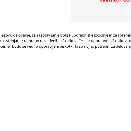
100046372433
jegovo delovanje, za zagotavljanje boljše uporabniške izkušnje in za spreml
e strinjate z uporabo navedenih piškotkov. Če se z uporabno piškotkov ne 
 čemer bodo še vedno uporabljeni piškotki, ki so nujno potrebni za delovan
D HELP OR
BOOK
ORMATION?
A TOUR