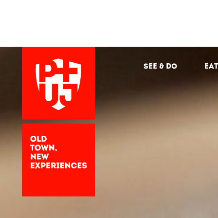
See & Do
Eat