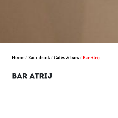
Home
/
Eat + drink
/
Cafés & bars
/
Bar Atrij
BAR ATRIJ