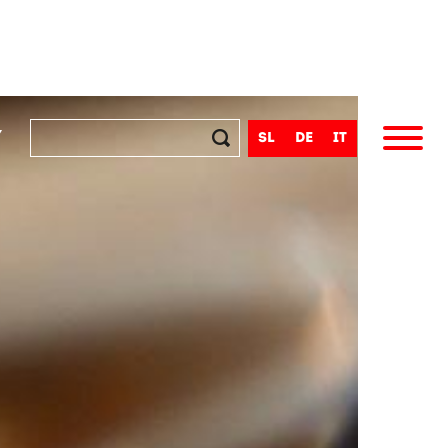
y
sl
de
it