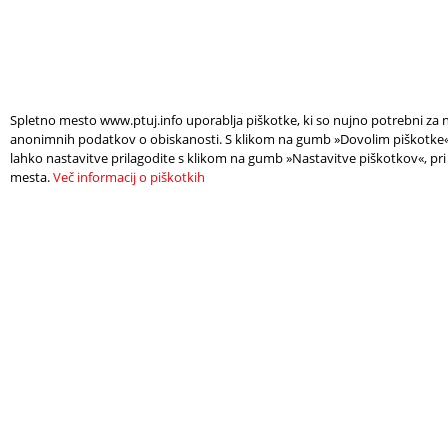
Spletno mesto www.ptuj.info uporablja piškotke, ki so nujno potrebni za n
anonimnih podatkov o obiskanosti. S klikom na gumb »Dovolim piškotke« s
lahko nastavitve prilagodite s klikom na gumb »Nastavitve piškotkov«, pri
mesta.
Več informacij o piškotkih
FIND
NEE
ACCOMODATION
INF