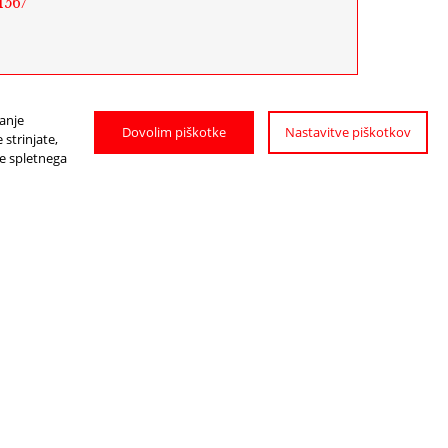
156/
janje
Dovolim piškotke
Nastavitve piškotkov
strinjate,
je spletnega
HOW TO GET
TO PTUJ