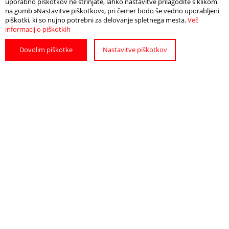
uporabno piškotkov ne strinjate, lahko nastavitve prilagodite s klikom
ACCOMODATION
INFORMATION?
na gumb »Nastavitve piškotkov«, pri čemer bodo še vedno uporabljeni
piškotki, ki so nujno potrebni za delovanje spletnega mesta.
Več
informacij o piškotkih
Dovolim piškotke
Nastavitve piškotkov
BOOK
HOW TO GET
A TOUR
TO PTUJ
GET THE LATEST NEWS ON
CURRENT