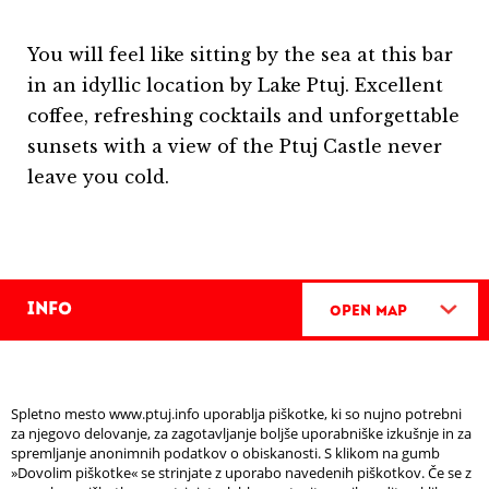
You will feel like sitting by the sea at this bar
in an idyllic location by Lake Ptuj. Excellent
coffee, refreshing cocktails and unforgettable
sunsets with a view of the Ptuj Castle never
leave you cold.
Info
Open Map
Spletno mesto www.ptuj.info uporablja piškotke, ki so nujno potrebni
za njegovo delovanje, za zagotavljanje boljše uporabniške izkušnje in za
spremljanje anonimnih podatkov o obiskanosti. S klikom na gumb
»Dovolim piškotke« se strinjate z uporabo navedenih piškotkov. Če se z
FIND
NEED HELP OR