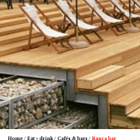
Home
/
Eat + drink
/
Cafés & bars
/
Ranca bar