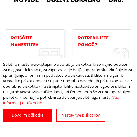
Novice
Doživi lokalno
Okusi l
POIŠČITE
POTREBUJETE
NAMESTITEV
POMOČ?
Spletno mesto www.ptuj.info uporablja piškotke, ki so nujno potrebni
za njegovo delovanje, za zagotavljanje boljše uporabniške izkušnje in za
spremljanje anonimnih podatkov o obiskanosti. S klikom na gumb
»Dovolim piškotke« se strinjate z uporabo navedenih piškotkov. Če se z
REZERVIRAJTE
KAKO
uporabno piškotkov ne strinjate, lahko nastavitve prilagodite s klikom
SI OGLED
DO PTUJA?
na gumb »Nastavitve piškotkov«, pri čemer bodo še vedno uporabljeni
piškotki, ki so nujno potrebni za delovanje spletnega mesta.
Več
informacij o piškotkih
Dovolim piškotke
Nastavitve piškotkov
BODITE OBVEŠČENI O