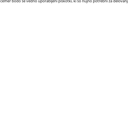
 čemer bodo še vedno uporabljeni piškotki, ki so nujno potrebni za delovan
 BISOGNO
PRENOTA
AIUTO?
CHE SI VEDE