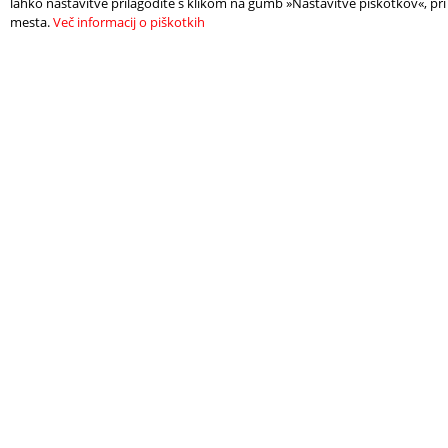
lahko nastavitve prilagodite s klikom na gumb »Nastavitve piškotkov«, pri
mesta.
Več informacij o piškotkih
TROVA UN
HAI
ALLOGGIO
DI 