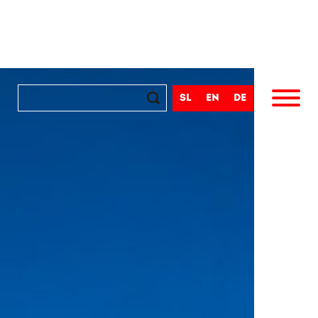
sl
en
de