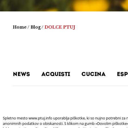
Home
/
Blog
/
DOLCE PTUJ
News
Acquisti
Cucina
Esp
Spletno mesto www.ptuj.info uporablja piškotke, ki so nujno potrebni za n
anonimnih podatkov o obiskanosti. S klikom na gumb »Dovolim piškotke« s