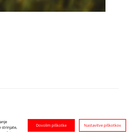
janje
Dovolim piškotke
Nastavitve piškotkov
strinjate,