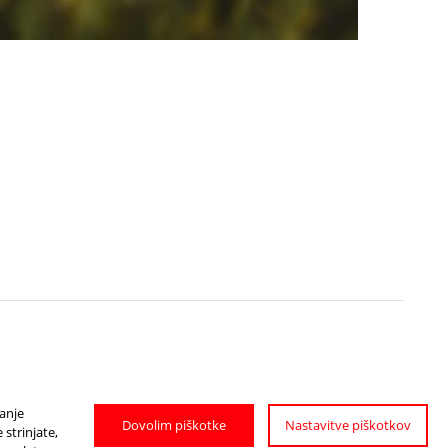
janje
Dovolim piškotke
Nastavitve piškotkov
strinjate,