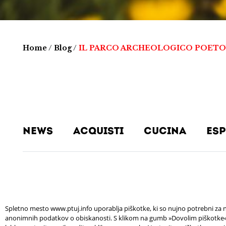
Home
/
Blog
/
IL PARCO ARCHEOLOGICO POETO
News
Acquisti
Cucina
Esp
Spletno mesto www.ptuj.info uporablja piškotke, ki so nujno potrebni za n
anonimnih podatkov o obiskanosti. S klikom na gumb »Dovolim piškotke« s