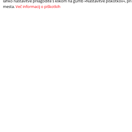
lahko nastavitve prilagodite s klikom na gumb »Nastavitve piškotkov«, pri
mesta.
Več informacij o piškotkih
TROVA UN
HAI
ALLOGGIO
DI 