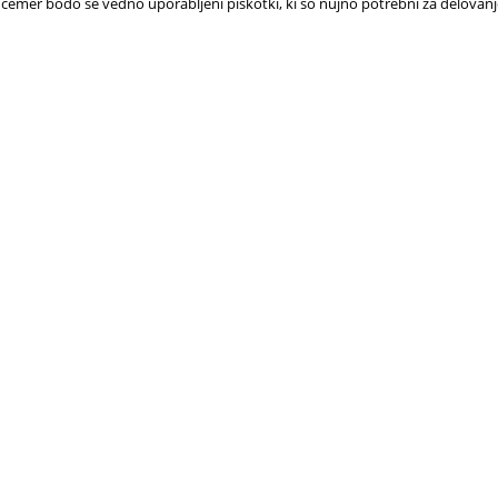
 čemer bodo še vedno uporabljeni piškotki, ki so nujno potrebni za delovan
 BISOGNO
PRENOTA
AIUTO?
CHE SI VEDE