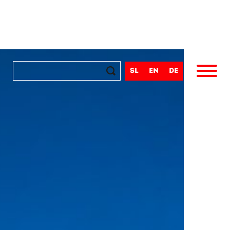
sl
en
de