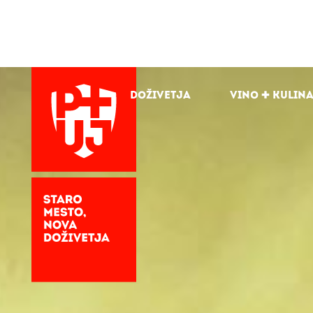
Doživetja
Vino + kulin