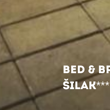
BED & B
ŠILAK***