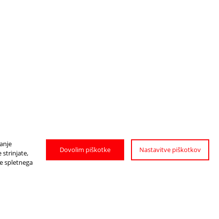
janje
Dovolim piškotke
Nastavitve piškotkov
strinjate,
je spletnega