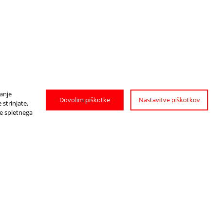
janje
Dovolim piškotke
Nastavitve piškotkov
strinjate,
je spletnega