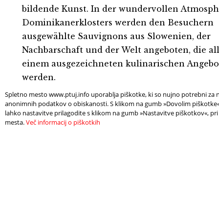
bildende Kunst. In der wundervollen Atmosph
Dominikanerklosters werden den Besuchern
ausgewählte Sauvignons aus Slowenien, der
Nachbarschaft und der Welt angeboten, die al
einem ausgezeichneten kulinarischen Angebot
werden.
Spletno mesto www.ptuj.info uporablja piškotke, ki so nujno potrebni za n
anonimnih podatkov o obiskanosti. S klikom na gumb »Dovolim piškotke« s
lahko nastavitve prilagodite s klikom na gumb »Nastavitve piškotkov«, pri
mesta.
Več informacij o piškotkih