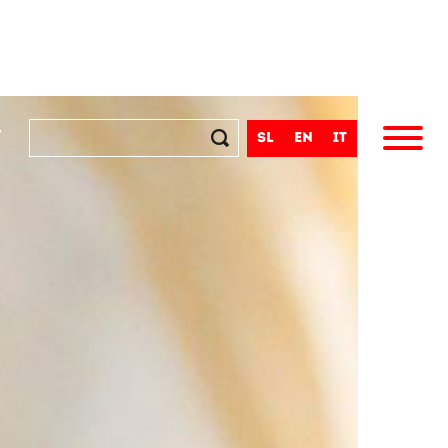
t
sl
en
it