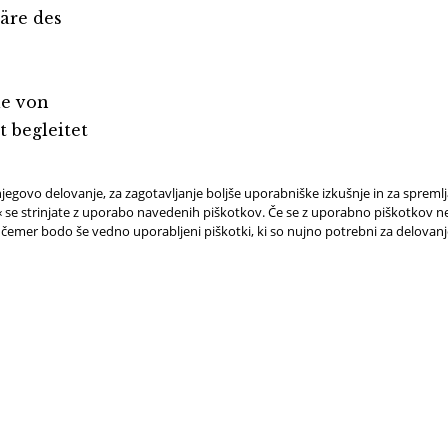
äre des
le von
 begleitet
jegovo delovanje, za zagotavljanje boljše uporabniške izkušnje in za spreml
e strinjate z uporabo navedenih piškotkov. Če se z uporabno piškotkov ne 
 čemer bodo še vedno uporabljeni piškotki, ki so nujno potrebni za delovan
PODOBNI DOGODKI