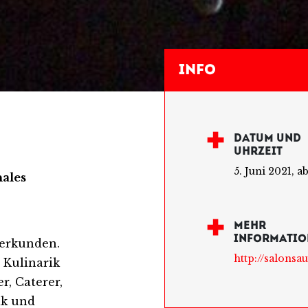
Info
DATUM UND
UHRZEIT
5. Juni 2021, a
nales
MEHR
INFORMATIO
 erkunden.
http://salonsa
 Kulinarik
r, Caterer,
ik und