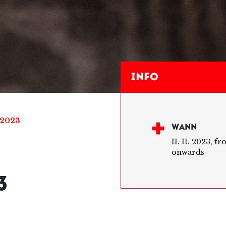
Info
2023
WANN
11. 11. 2023, f
onwards
3