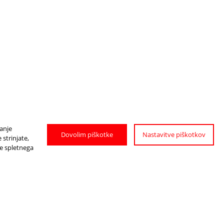
janje
Dovolim piškotke
Nastavitve piškotkov
strinjate,
je spletnega