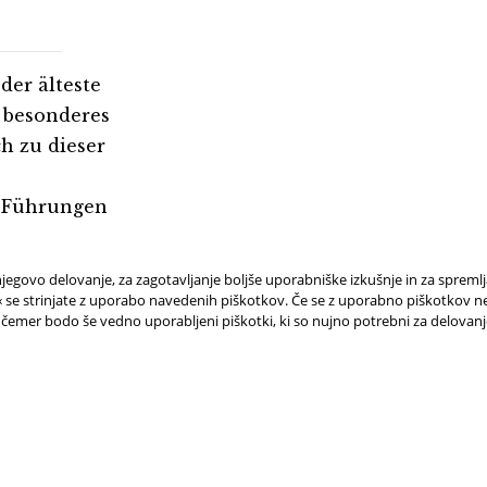
der älteste
n besonderes
ch zu dieser
d Führungen
jegovo delovanje, za zagotavljanje boljše uporabniške izkušnje in za spreml
e strinjate z uporabo navedenih piškotkov. Če se z uporabno piškotkov ne 
 čemer bodo še vedno uporabljeni piškotki, ki so nujno potrebni za delovan