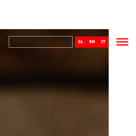
t
sl
en
it