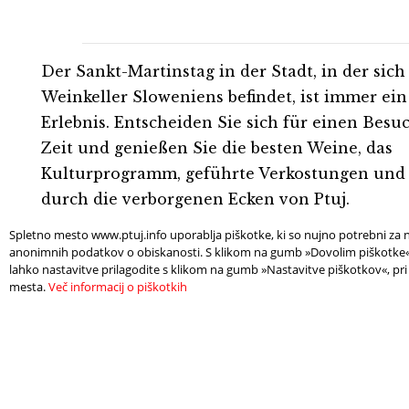
Der Sankt-Martinstag in der Stadt, in der sich 
Weinkeller Sloweniens befindet, ist immer ei
Erlebnis. Entscheiden Sie sich für einen Besu
Zeit und genießen Sie die besten Weine, das
Kulturprogramm, geführte Verkostungen un
durch die verborgenen Ecken von Ptuj.
Spletno mesto www.ptuj.info uporablja piškotke, ki so nujno potrebni za n
anonimnih podatkov o obiskanosti. S klikom na gumb »Dovolim piškotke« s
lahko nastavitve prilagodite s klikom na gumb »Nastavitve piškotkov«, pri
Foto: Stanko Kozel
mesta.
Več informacij o piškotkih