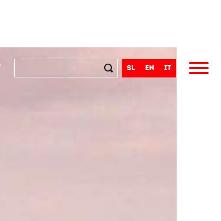
t
sl
en
it