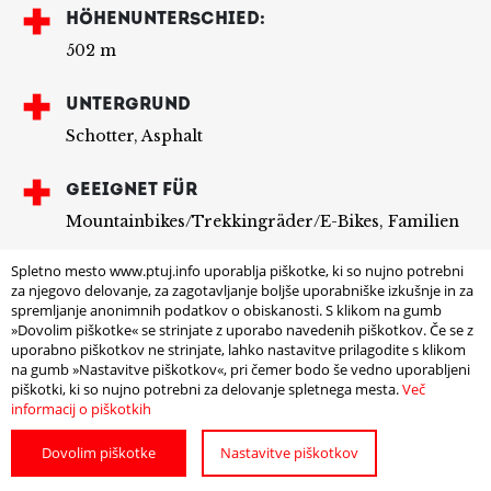
HÖHENUNTERSCHIED:
502 m
UNTERGRUND
Schotter, Asphalt
GEEIGNET FÜR
Mountainbikes/Trekkingräder/E-Bikes, Familien
Spletno mesto www.ptuj.info uporablja piškotke, ki so nujno potrebni
AUSGANGSPUNKT:
za njegovo delovanje, za zagotavljanje boljše uporabniške izkušnje in za
Ptuj
spremljanje anonimnih podatkov o obiskanosti. S klikom na gumb
»Dovolim piškotke« se strinjate z uporabo navedenih piškotkov. Če se z
uporabno piškotkov ne strinjate, lahko nastavitve prilagodite s klikom
WEGWEISER
na gumb »Nastavitve piškotkov«, pri čemer bodo še vedno uporabljeni
piškotki, ki so nujno potrebni za delovanje spletnega mesta.
Več
Rote Drava-Bike-Wegweiser führen Sie von Ptuj
informacij o piškotkih
in Richtung Dogoše, Duplek und Markovci.
Dovolim piškotke
Nastavitve piškotkov
ANBINDUNG AN ANDERE RADWEGE