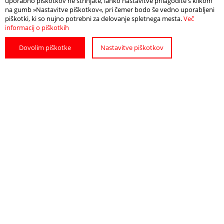
uporabno piškotkov ne strinjate, lahko nastavitve prilagodite s klikom
na gumb »Nastavitve piškotkov«, pri čemer bodo še vedno uporabljeni
piškotki, ki so nujno potrebni za delovanje spletnega mesta.
Več
informacij o piškotkih
Dovolim piškotke
Nastavitve piškotkov
UNTERKUNFT
BRAUCHEN SIE