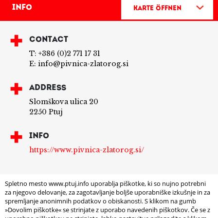
Info
Karte öffnen
CONTACT
T: +386 (0)2 771 17 31
E: info@pivnica-zlatorog.si
ADDRESS
Slomškova ulica 20
2250 Ptuj
INFO
https://www.pivnica-zlatorog.si/
Spletno mesto www.ptuj.info uporablja piškotke, ki so nujno potrebni
za njegovo delovanje, za zagotavljanje boljše uporabniške izkušnje in za
spremljanje anonimnih podatkov o obiskanosti. S klikom na gumb
»Dovolim piškotke« se strinjate z uporabo navedenih piškotkov. Če se z