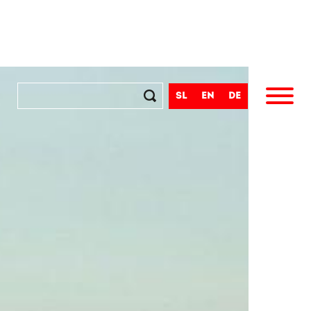
sl
en
de