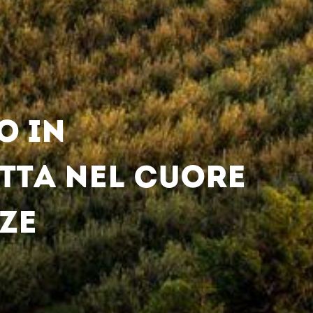
O IN
TTA NEL CUORE
ZE