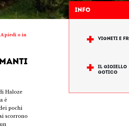
Info
/
A piedi o in
VIGNETI E F
AMANTI
IL GIOIELLO
GOTICO
 di Haloze
a è
dei pochi
rsi scorrono
 un