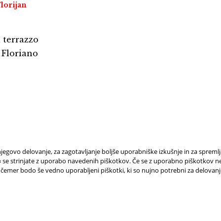
lorijan
l terrazzo
 Floriano
jegovo delovanje, za zagotavljanje boljše uporabniške izkušnje in za spreml
e strinjate z uporabo navedenih piškotkov. Če se z uporabno piškotkov ne 
 čemer bodo še vedno uporabljeni piškotki, ki so nujno potrebni za delovan
 BISOGNO
PRENOTA
AIUTO?
CHE SI VEDE