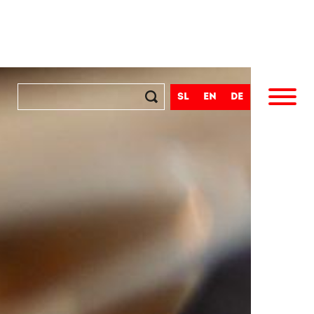
sl
en
de