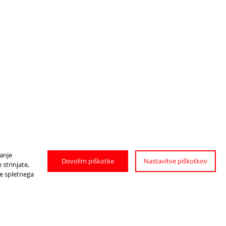
janje
Dovolim piškotke
Nastavitve piškotkov
strinjate,
je spletnega
COME ARRIVARE
A PTUJ