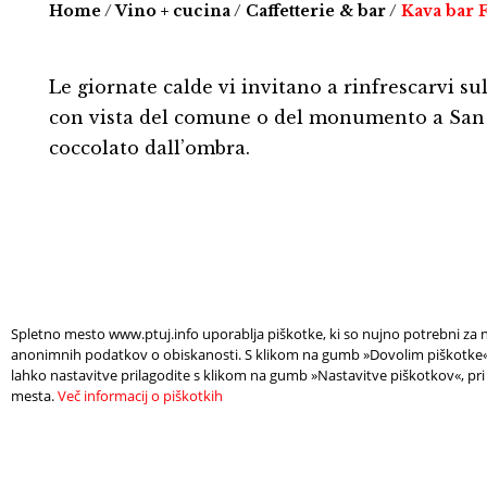
Home
/
Vino + cucina
/
Caffetterie & bar
/
Kava bar F
Le giornate calde vi invitano a rinfrescarvi su
con vista del comune o del monumento a San
coccolato dall’ombra.
Spletno mesto www.ptuj.info uporablja piškotke, ki so nujno potrebni za n
anonimnih podatkov o obiskanosti. S klikom na gumb »Dovolim piškotke« s
lahko nastavitve prilagodite s klikom na gumb »Nastavitve piškotkov«, pri
mesta.
Več informacij o piškotkih
TROVA UN
HAI
ALLOGGIO
DI 