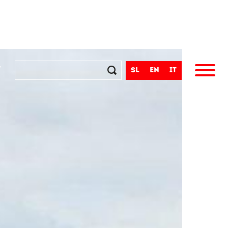
t
sl
en
it