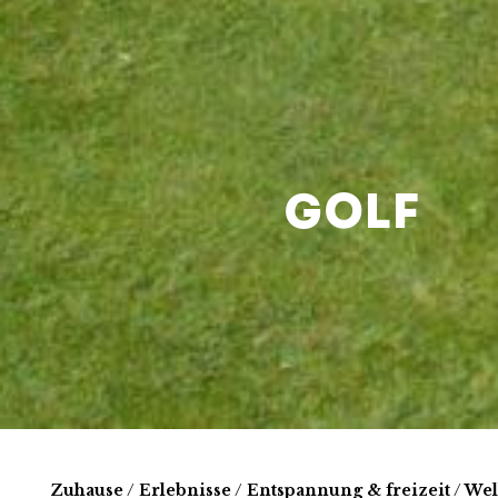
GOLF
Zuhause
/
Erlebnisse
/
Entspannung & freizeit
/
Wel