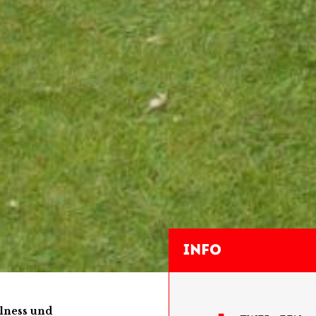
Info
lness und