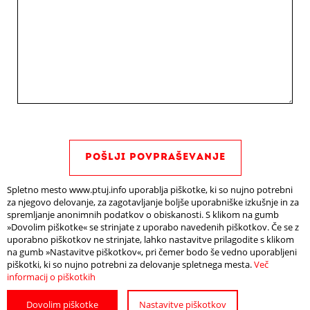
POŠLJI POVPRAŠEVANJE
Spletno mesto www.ptuj.info uporablja piškotke, ki so nujno potrebni
za njegovo delovanje, za zagotavljanje boljše uporabniške izkušnje in za
spremljanje anonimnih podatkov o obiskanosti. S klikom na gumb
PODOBNE NAMESTITVE
»Dovolim piškotke« se strinjate z uporabo navedenih piškotkov. Če se z
uporabno piškotkov ne strinjate, lahko nastavitve prilagodite s klikom
na gumb »Nastavitve piškotkov«, pri čemer bodo še vedno uporabljeni
piškotki, ki so nujno potrebni za delovanje spletnega mesta.
Več
informacij o piškotkih
Dovolim piškotke
Nastavitve piškotkov