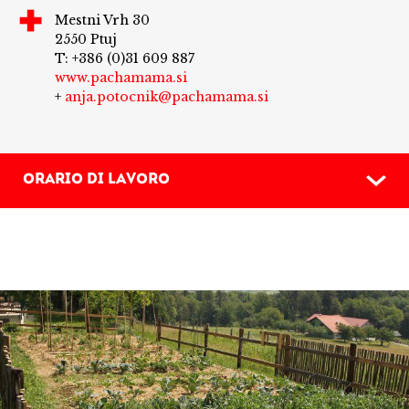
Mestni Vrh 30
2550 Ptuj
T: +386 (0)31 609 887
www.pachamama.si
+
anja.potocnik@pachamama.si
ORARIO DI LAVORO