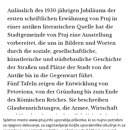
Anlässlich des 1950-jährigen Jubiläums der
ersten schriftlichen Erwähnung von Ptuj in
einer antiken literarischen Quelle hat die
Stadtgemeinde von Ptuj eine Ausstellung
vorbereitet, die uns in Bildern und Worten
durch die soziale, gesellschaftliche,
künstlerische und städtebauliche Geschichte
der Straßen und Plätze der Stadt von der
Antike bis in die Gegenwart führt.
Fünf Tafeln zeigen die Entwicklung von
Petoviona, von der Gründung bis zum Ende
des Römischen Reiches. Sie beschreiben
Glaubensrichtungen, die Armee, Wirtschaft
und Handwerk sowie das alltägliche Leben in
Spletno mesto www.ptuj.info uporablja piškotke, ki so nujno potrebni
der größten antiken Stadt auf dem
za njegovo delovanje, za zagotavljanje boljše uporabniške izkušnje in za