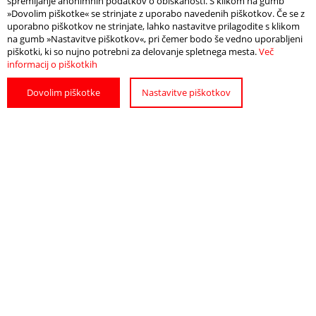
spremljanje anonimnih podatkov o obiskanosti. S klikom na gumb
Territorium des heutigen Sloweniens.
»Dovolim piškotke« se strinjate z uporabo navedenih piškotkov. Če se z
Die Ausstellung ist über dem erneuerten
uporabno piškotkov ne strinjate, lahko nastavitve prilagodite s klikom
na gumb »Nastavitve piškotkov«, pri čemer bodo še vedno uporabljeni
Marktplatz zu sehen, einem modernen
piškotki, ki so nujno potrebni za delovanje spletnega mesta.
Več
informacij o piškotkih
Treffpunkt für die Einwohner von Ptuj, dem
Zentrum des Stadtlebens und einem Raum
Dovolim piškotke
Nastavitve piškotkov
für Begegnungen und Veranstaltungen.
Deli:
UNTERKUNFT
BRAUCHEN SIE
FINDEN
HILFE?