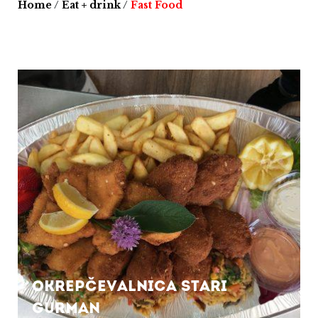
Home
/
Eat + drink
/
Fast Food
Okrepčevalnica Stari
gurman