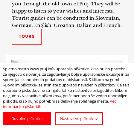
you through the old town of Ptuj. They will be
happy to listen to your wishes and interests.
Tourist guides can be conducted in Slovenian,
German, English, Croatian, Italian and French.
TOURS
Spletno mesto www.ptuj.info uporablja piškotke, ki so nujno potrebni
za njegovo delovanje, za zagotavljanje boljše uporabniške izkušnje in za
spremljanje anonimnih podatkov o obiskanosti. S klikom na gumb
»Dovolim piškotke« se strinjate z uporabo navedenih piškotkov. Če se z
uporabno piškotkov ne strinjate, lahko nastavitve prilagodite s klikom
na gumb »Nastavitve piškotkov«, pri čemer bodo še vedno uporabljeni
piškotki, ki so nujno potrebni za delovanje spletnega mesta.
Več
informacij o piškotkih
Dovolim piškotke
Nastavitve piškotkov