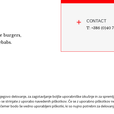
CONTACT
T: +386 (0)40 
e burgers,
ebabs.
jegovo delovanje, za zagotavljanje boljše uporabniške izkušnje in za spreml
e strinjate z uporabo navedenih piškotkov. Če se z uporabno piškotkov ne 
 čemer bodo še vedno uporabljeni piškotki, ki so nujno potrebni za delovan