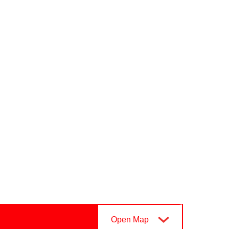
MESTO VINA IN POEZIJE
PTUJ,
Open Map