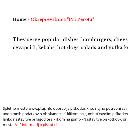
Home
/
Okrepčevalnica “Pri Perotu”
They serve popular dishes: hamburgers, chees
ćevapčići, kebabs, hot dogs, salads and yufka k
Spletno mesto www.ptuj.info uporablja piškotke, ki so nujno potrebni za n
anonimnih podatkov o obiskanosti. S klikom na gumb »Dovolim piškotke« s
lahko nastavitve prilagodite s klikom na gumb »Nastavitve piškotkov«, pri
mesta.
Več informacij o piškotkih