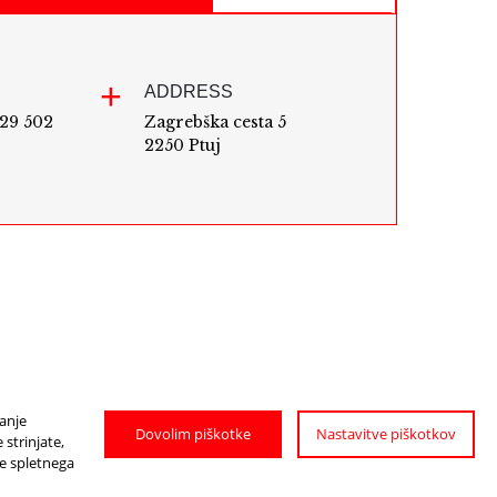
ADDRESS
729 502
Zagrebška cesta 5
2250 Ptuj
janje
Dovolim piškotke
Nastavitve piškotkov
strinjate,
je spletnega