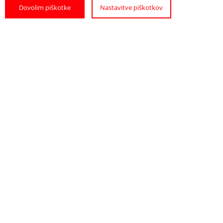
Dovolim piškotke
Nastavitve piškotkov
Info
Open Map
DATES AND TIMES
11. 2. 2026. from 18.00
LOCATION
Ptuj streets
FIND
NEED HELP OR
ACCOMODATION
INFORMATION?