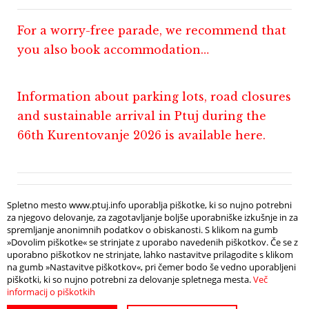
For a worry-free parade, we recommend that
you also book accommodation…
Information about parking lots, road closures
and sustainable arrival in Ptuj during the
66th Kurentovanje 2026 is available here.
Event organizer: Public Institute Ptuj,
Spletno mesto www.ptuj.info uporablja piškotke, ki so nujno potrebni
za njegovo delovanje, za zagotavljanje boljše uporabniške izkušnje in za
organizational support: Association of
spremljanje anonimnih podatkov o obiskanosti. S klikom na gumb
»Dovolim piškotke« se strinjate z uporabo navedenih piškotkov. Če se z
Kurent Societies
uporabno piškotkov ne strinjate, lahko nastavitve prilagodite s klikom
na gumb »Nastavitve piškotkov«, pri čemer bodo še vedno uporabljeni
piškotki, ki so nujno potrebni za delovanje spletnega mesta.
Več
informacij o piškotkih