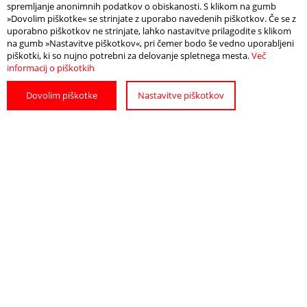
spremljanje anonimnih podatkov o obiskanosti. S klikom na gumb
»Dovolim piškotke« se strinjate z uporabo navedenih piškotkov. Če se z
uporabno piškotkov ne strinjate, lahko nastavitve prilagodite s klikom
na gumb »Nastavitve piškotkov«, pri čemer bodo še vedno uporabljeni
GET THE LATEST NEWS ON
piškotki, ki so nujno potrebni za delovanje spletnega mesta.
Več
informacij o piškotkih
CURRENT
Dovolim piškotke
Nastavitve piškotkov
SEND
Želim prejemati e-novičnik Zavoda
za turizem Ptuj o dogodkih, prireditvah,
promocijskih aktivnostih in turistični
ponudbi turistične destinacije Ptuj.
Več