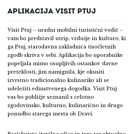
APLIKACIJA VISIT PTUJ
Visit Ptuj – uradni mobilni turistični vodič –
vam bo predstavil utrip, vzdušje in kulturo, ki
ga Ptuj, starodavna zakladnica tisočletnih
zgodb skriva v sebi. Aplikacija bo uporabnike
popeljala mimo osupljivih ostankov davne
preteklosti, jim namignila, kje okusiti
izvrstno tradicionalno kulinariko ali se
udeležiti edinstvenega dogodka. Visit Ptuj
vas bo pobližje seznanil s celotno
zgodovinsko, kulturno, kulinarično in drugo
ponudbo starega mesta ob Dravi.
Raziskujete številne ulice in trge ter aktualno