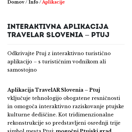
Domov
/
Info
/
Aplikacije
INTERAKTIVNA APLIKACIJA
TRAVELAR SLOVENIA – PTUJ
Odkrivajte Ptuj z interaktivno turistično
aplikacijo – s turističnim vodnikom ali
samostojno
Aplikacija TravelAR Slovenia – Ptuj
vključuje tehnologijo obogatene resničnosti
in omogoča interaktivno raziskovanje ptujske
kulturne dediščine. Kot tridimenzionalne
rekonstrukcije so predstavljeni osrednji trije
simbol mesta Ptuj:
mogočni Ptujski grad,