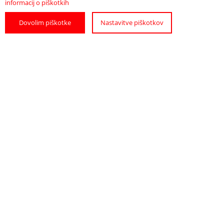
informacij o piškotkih
Dovolim piškotke
Nastavitve piškotkov
POIŠČITE
POTREBUJETE
NAMESTITEV
POMOČ?