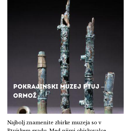
Pokrajinski muzej Ptuj –
Ormož
Najbolj znamenite zbirke muzeja so v
Ptujskem gradu. Med njimi obiskovalce