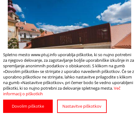
Spletno mesto www.ptuj.info uporablja piškotke, ki so nujno potrebni
za njegovo delovanje, za zagotavljanje boljše uporabniške izkušnje in za
spremljanje anonimnih podatkov o obiskanosti. S klikom na gumb
»Dovolim piškotke« se strinjate z uporabo navedenih piškotkov. Če se z
uporabno piškotkov ne strinjate, lahko nastavitve prilagodite s klikom
Stara steklarska,
na gumb »Nastavitve piškotkov«, pri čemer bodo še vedno uporabljeni
mladinsko kulturni center
piškotki, ki so nujno potrebni za delovanje spletnega mesta.
Več
informacij o piškotkih
Dovolim piškotke
Nastavitve piškotkov
Stara steklarska je bila vedno pomembno
kulturno stičišče. Skupaj z Vrazovim trgom
sta za mesto ...