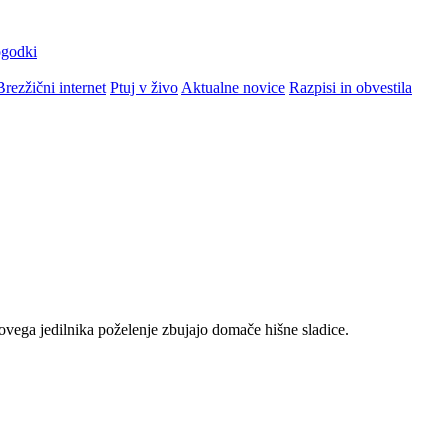
ogodki
Brezžični internet
Ptuj v živo
Aktualne novice
Razpisi in obvestila
ovega jedilnika poželenje zbujajo domače hišne sladice.