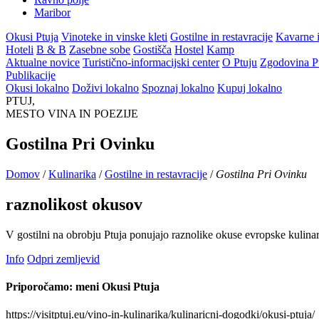
Maribor
Okusi Ptuja
Vinoteke in vinske kleti
Gostilne in restavracije
Kavarne i
Hoteli
B & B
Zasebne sobe
Gostišča
Hostel
Kamp
Aktualne novice
Turistično-informacijski center
O Ptuju
Zgodovina P
Publikacije
Okusi lokalno
Doživi lokalno
Spoznaj lokalno
Kupuj lokalno
PTUJ,
MESTO VINA IN POEZIJE
Gostilna Pri Ovinku
Domov
/
Kulinarika
/
Gostilne in restavracije
/
Gostilna Pri Ovinku
raznolikost okusov
V gostilni na obrobju Ptuja ponujajo raznolike okuse evropske kulinar
Info
Odpri zemljevid
Priporočamo: meni Okusi Ptuja
https://visitptuj.eu/vino-in-kulinarika/kulinaricni-dogodki/okusi-ptuja/