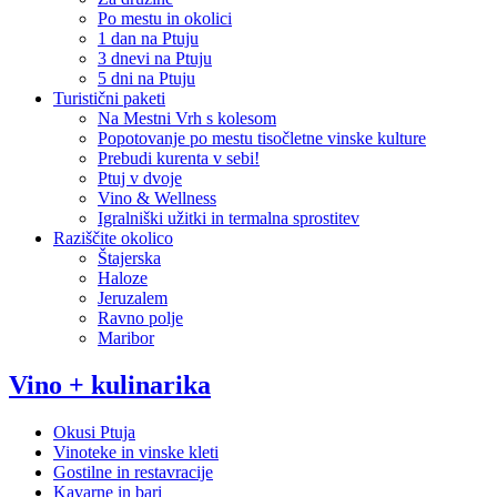
Po mestu in okolici
1 dan na Ptuju
3 dnevi na Ptuju
5 dni na Ptuju
Turistični paketi
Na Mestni Vrh s kolesom
Popotovanje po mestu tisočletne vinske kulture
Prebudi kurenta v sebi!
Ptuj v dvoje
Vino & Wellness
Igralniški užitki in termalna sprostitev
Raziščite okolico
Štajerska
Haloze
Jeruzalem
Ravno polje
Maribor
Vino + kulinarika
Okusi Ptuja
Vinoteke in vinske kleti
Gostilne in restavracije
Kavarne in bari