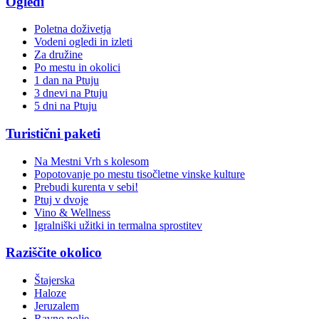
Ogledi
Poletna doživetja
Vodeni ogledi in izleti
Za družine
Po mestu in okolici
1 dan na Ptuju
3 dnevi na Ptuju
5 dni na Ptuju
Turistični paketi
Na Mestni Vrh s kolesom
Popotovanje po mestu tisočletne vinske kulture
Prebudi kurenta v sebi!
Ptuj v dvoje
Vino & Wellness
Igralniški užitki in termalna sprostitev
Raziščite okolico
Štajerska
Haloze
Jeruzalem
Ravno polje