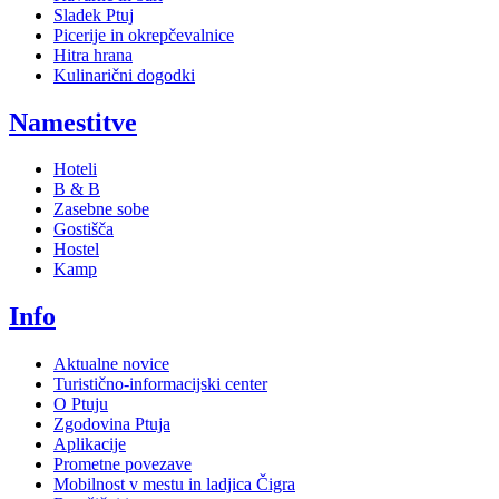
Sladek Ptuj
Picerije in okrepčevalnice
Hitra hrana
Kulinarični dogodki
Namestitve
Hoteli
B & B
Zasebne sobe
Gostišča
Hostel
Kamp
Info
Aktualne novice
Turistično-informacijski center
O Ptuju
Zgodovina Ptuja
Aplikacije
Prometne povezave
Mobilnost v mestu in ladjica Čigra