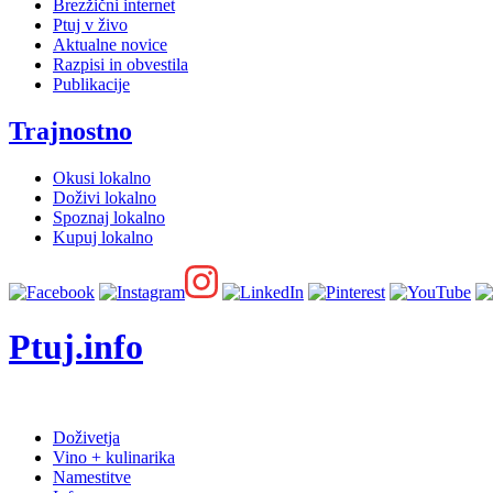
Brezžični internet
Ptuj v živo
Aktualne novice
Razpisi in obvestila
Publikacije
Trajnostno
Okusi lokalno
Doživi lokalno
Spoznaj lokalno
Kupuj lokalno
Ptuj.info
Doživetja
Vino + kulinarika
Namestitve