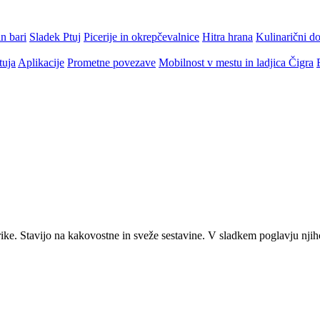
n bari
Sladek Ptuj
Picerije in okrepčevalnice
Hitra hrana
Kulinarični d
tuja
Aplikacije
Prometne povezave
Mobilnost v mestu in ladjica Čigra
ike. Stavijo na kakovostne in sveže sestavine. V sladkem poglavju njih