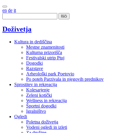
en
de
it
Išči
Doživetja
Kultura in dediščina
Mestne znamenitosti
Kulturna prizorišča
Festivalski utrip Ptuj
Dogodki
Razstave
Arheološki park Poetovio
Po poteh Parzivala in njegovih prednikov
Sprostitev in rekreacija
Kolesarjenje
Zeleni kotički
Wellness in rekreacija
Športni dogodki
Igralništvo
Ogledi
Poletna doživetja
Vodeni ogledi in izleti
Za družine