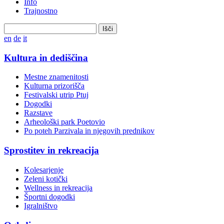
Info
Trajnostno
Išči
en
de
it
Kultura in dediščina
Mestne znamenitosti
Kulturna prizorišča
Festivalski utrip Ptuj
Dogodki
Razstave
Arheološki park Poetovio
Po poteh Parzivala in njegovih prednikov
Sprostitev in rekreacija
Kolesarjenje
Zeleni kotički
Wellness in rekreacija
Športni dogodki
Igralništvo