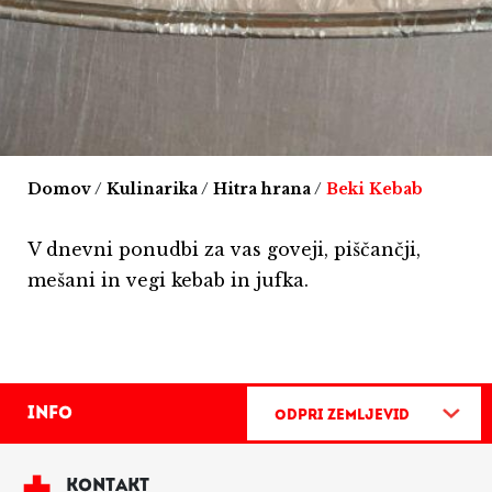
Domov
/
Kulinarika
/
Hitra hrana
/
Beki Kebab
V dnevni ponudbi za vas goveji, piščančji,
mešani in vegi kebab in jufka.
Info
Odpri zemljevid
KONTAKT