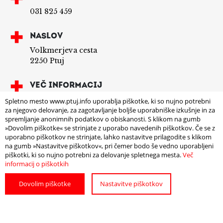
031 825 459
NASLOV
Volkmerjeva cesta
2250 Ptuj
VEČ INFORMACIJ
https://www.facebook.com/Beki-Kebab-Ptuj-
Spletno mesto www.ptuj.info uporablja piškotke, ki so nujno potrebni
262081437281436
za njegovo delovanje, za zagotavljanje boljše uporabniške izkušnje in za
spremljanje anonimnih podatkov o obiskanosti. S klikom na gumb
»Dovolim piškotke« se strinjate z uporabo navedenih piškotkov. Če se z
uporabno piškotkov ne strinjate, lahko nastavitve prilagodite s klikom
na gumb »Nastavitve piškotkov«, pri čemer bodo še vedno uporabljeni
piškotki, ki so nujno potrebni za delovanje spletnega mesta.
Več
informacij o piškotkih
Dovolim piškotke
Nastavitve piškotkov
POIŠČITE
POTREBUJETE
NAMESTITEV
POMOČ?