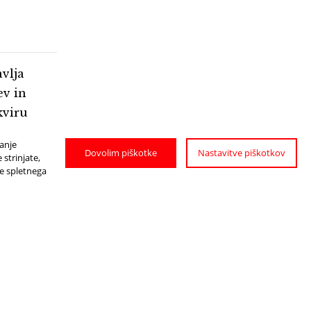
avlja
ev in
kviru
janje
Dovolim piškotke
Nastavitve piškotkov
strinjate,
je spletnega