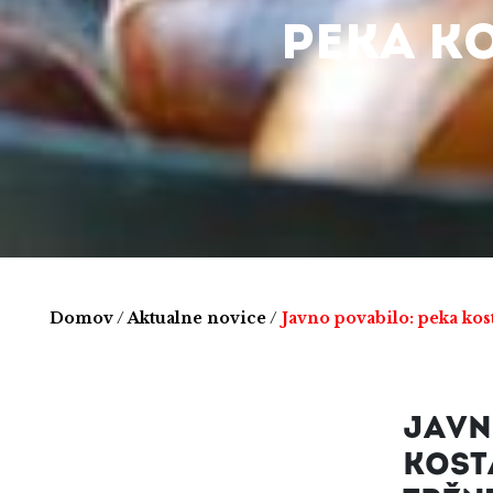
PEKA K
Domov
/
Aktualne novice
/
Javno povabilo: peka kos
JAVN
KOST