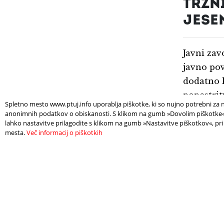
TRŽN
JESE
Javni zav
javno pov
dodatno k
popestrit
Spletno mesto www.ptuj.info uporablja piškotke, ki so nujno potrebni za n
anonimnih podatkov o obiskanosti. S klikom na gumb »Dovolim piškotke« s
lahko nastavitve prilagodite s klikom na gumb »Nastavitve piškotkov«, pri
Več na te
mesta.
Več informacij o piškotkih
Deli: