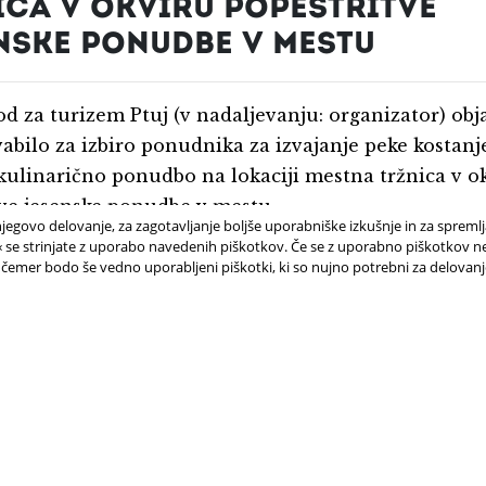
ICA V OKVIRU POPESTRITVE
NSKE PONUDBE V MESTU
od za turizem Ptuj (v nadaljevanju: organizator) obj
abilo za izbiro ponudnika za izvajanje peke kostanj
ulinarično ponudbo na lokaciji mestna tržnica v o
ve jesenske ponudbe v mestu.
jegovo delovanje, za zagotavljanje boljše uporabniške izkušnje in za spreml
e strinjate z uporabo navedenih piškotkov. Če se z uporabno piškotkov ne 
 čemer bodo še vedno uporabljeni piškotki, ki so nujno potrebni za delovan
j
povezavi
.