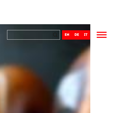
en
de
it