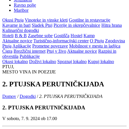
Ravno polje
Maribor
Okusi Ptuja
Vinoteke in vinske kleti
Gostilne in restavracije
Kavarne in bari
Sladek Ptuj
Picerije in okrepčevalnice
Hitra hrana
Kulinarični dogodki
Hoteli
B & B
Zasebne sobe
Gostišča
Hostel
Kamp
Aktualne novice
Turistično-informacijski center
O Ptuju
Zgodovina
Ptuja
Aplikacije
Prometne povezave
Mobilnost v mestu in ladjica
Čigra
Brezžični internet
Ptuj v živo
Aktualne novice
Razpisi in
obvestila
Publikacije
Okusi lokalno
Doživi lokalno
Spoznaj lokalno
Kupuj lokalno
PTUJ,
MESTO VINA IN POEZIJE
2. PTUJSKA PERUTNIČKIJADA
Domov
/
Dogodki
/
2. PTUJSKA PERUTNIČKIJADA
2. PTUJSKA PERUTNIČKIJADA
V soboto, 7. 9. 2024 ob 17.00