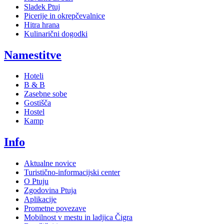
Sladek Ptuj
Picerije in okrepčevalnice
Hitra hrana
Kulinarični dogodki
Namestitve
Hoteli
B & B
Zasebne sobe
Gostišča
Hostel
Kamp
Info
Aktualne novice
Turistično-informacijski center
O Ptuju
Zgodovina Ptuja
Aplikacije
Prometne povezave
Mobilnost v mestu in ladjica Čigra