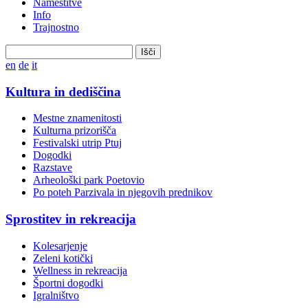
Namestitve
Info
Trajnostno
Išči
en
de
it
Kultura in dediščina
Mestne znamenitosti
Kulturna prizorišča
Festivalski utrip Ptuj
Dogodki
Razstave
Arheološki park Poetovio
Po poteh Parzivala in njegovih prednikov
Sprostitev in rekreacija
Kolesarjenje
Zeleni kotički
Wellness in rekreacija
Športni dogodki
Igralništvo