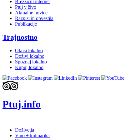
Brezžični internet
Ptuj v živo
Aktualne novice
Razpisi in obvestila
Publikacije
Trajnostno
Okusi lokalno
Doživi lokalno
Spoznaj lokalno
Kupuj lokalno
Ptuj.info
Doživetja
Vino + kulinarika