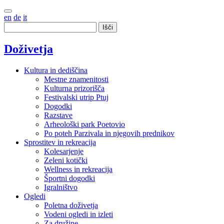
en
de
it
Išči
Doživetja
Kultura in dediščina
Mestne znamenitosti
Kulturna prizorišča
Festivalski utrip Ptuj
Dogodki
Razstave
Arheološki park Poetovio
Po poteh Parzivala in njegovih prednikov
Sprostitev in rekreacija
Kolesarjenje
Zeleni kotički
Wellness in rekreacija
Športni dogodki
Igralništvo
Ogledi
Poletna doživetja
Vodeni ogledi in izleti
Za družine