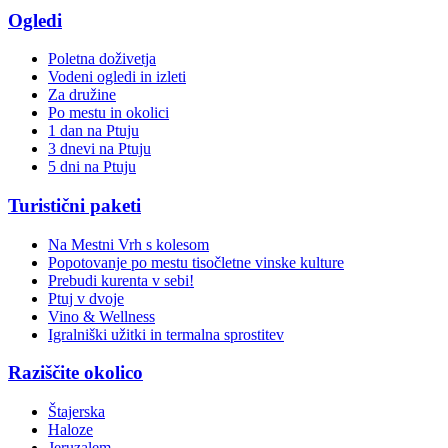
Ogledi
Poletna doživetja
Vodeni ogledi in izleti
Za družine
Po mestu in okolici
1 dan na Ptuju
3 dnevi na Ptuju
5 dni na Ptuju
Turistični paketi
Na Mestni Vrh s kolesom
Popotovanje po mestu tisočletne vinske kulture
Prebudi kurenta v sebi!
Ptuj v dvoje
Vino & Wellness
Igralniški užitki in termalna sprostitev
Raziščite okolico
Štajerska
Haloze
Jeruzalem