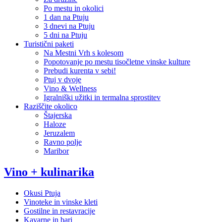
Po mestu in okolici
1 dan na Ptuju
3 dnevi na Ptuju
5 dni na Ptuju
Turistični paketi
Na Mestni Vrh s kolesom
Popotovanje po mestu tisočletne vinske kulture
Prebudi kurenta v sebi!
Ptuj v dvoje
Vino & Wellness
Igralniški užitki in termalna sprostitev
Raziščite okolico
Štajerska
Haloze
Jeruzalem
Ravno polje
Maribor
Vino + kulinarika
Okusi Ptuja
Vinoteke in vinske kleti
Gostilne in restavracije
Kavarne in bari