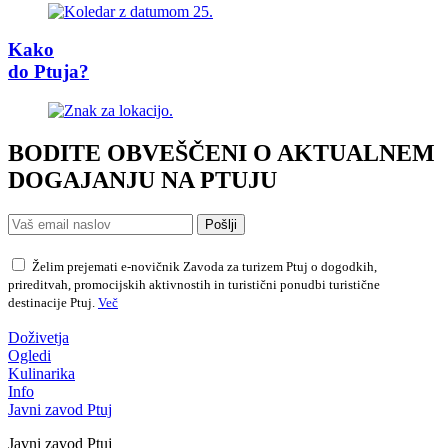
Kako
do Ptuja?
BODITE OBVEŠČENI O AKTUALNEM
DOGAJANJU NA PTUJU
Pošlji
Želim prejemati e-novičnik Zavoda za turizem Ptuj o dogodkih,
prireditvah, promocijskih aktivnostih in turistični ponudbi turistične
destinacije Ptuj.
Več
Doživetja
Ogledi
Kulinarika
Info
Javni zavod Ptuj
Javni zavod Ptuj