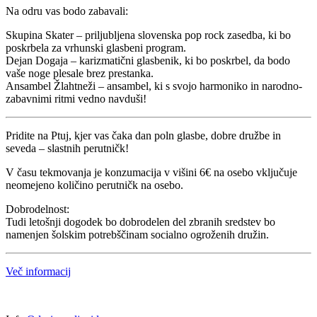
Na odru vas bodo zabavali:
Skupina Skater – priljubljena slovenska pop rock zasedba, ki bo
poskrbela za vrhunski glasbeni program.
Dejan Dogaja – karizmatični glasbenik, ki bo poskrbel, da bodo
vaše noge plesale brez prestanka.
Ansambel Žlahtneži – ansambel, ki s svojo harmoniko in narodno-
zabavnimi ritmi vedno navduši!
Pridite na Ptuj, kjer vas čaka dan poln glasbe, dobre družbe in
seveda – slastnih perutničk!
V času tekmovanja je konzumacija v višini 6€ na osebo vključuje
neomejeno količino perutničk na osebo.
Dobrodelnost:
Tudi letošnji dogodek bo dobrodelen del zbranih sredstev bo
namenjen šolskim potrebščinam socialno ogroženih družin.
Več informacij