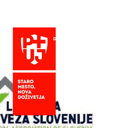
Doživetja
Vino + kulin