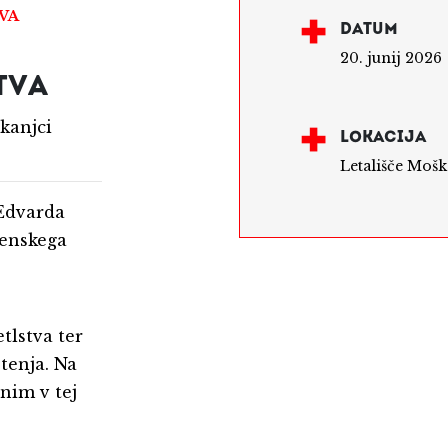
VA
DATUM
20. junij 2026
TVA
škanjci
LOKACIJA
Letališče Mošk
 Edvarda
venskega
tlstva ter
tenja. Na
nim v tej