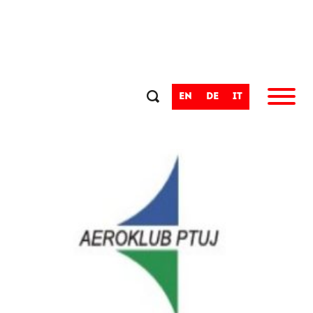
en
de
it