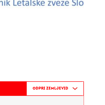
MESTO VINA IN POEZIJE
PTUJ,
Odpri zemljevid