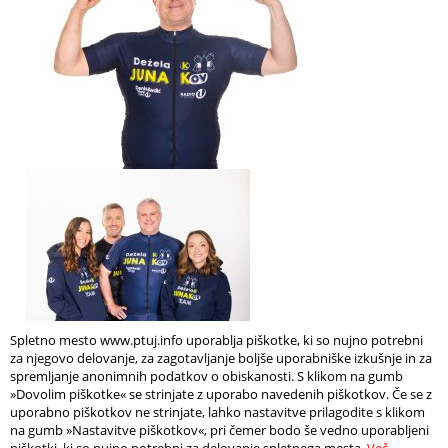
Spletno mesto www.ptuj.info uporablja piškotke, ki so nujno potrebni
za njegovo delovanje, za zagotavljanje boljše uporabniške izkušnje in za
spremljanje anonimnih podatkov o obiskanosti. S klikom na gumb
»Dovolim piškotke« se strinjate z uporabo navedenih piškotkov. Če se z
uporabno piškotkov ne strinjate, lahko nastavitve prilagodite s klikom
na gumb »Nastavitve piškotkov«, pri čemer bodo še vedno uporabljeni