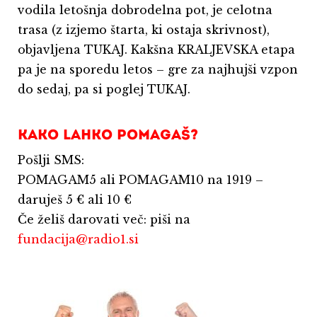
vodila letošnja dobrodelna pot, je celotna
trasa (z izjemo štarta, ki ostaja skrivnost),
objavljena TUKAJ. Kakšna KRALJEVSKA etapa
pa je na sporedu letos – gre za najhujši vzpon
do sedaj, pa si poglej TUKAJ.
KAKO LAHKO POMAGAŠ?
Pošlji SMS:
POMAGAM5 ali POMAGAM10 na 1919 –
daruješ 5 € ali 10 €
Če želiš darovati več: piši na
fundacija@radio1.si