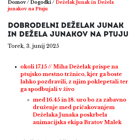
Domov
/
Dogodki
/
Deželak Junak in Dežela
junakov na Ptuju
DOBRODELNI DEŽELAK JUNAK
IN DEŽELA JUNAKOV NA PTUJU
Torek, 3. junij 2025
okoli 17.15 // Miha Deželak prispe na
ptujsko mestno tržnico, kjer ga boste
lahko pozdravili, z njim poklepetali ter
ga spodbujali v živo
med 16.45 in 18. uro bo za zabavno
druženje med pričakovanjem
Deželaka Junaka poskrbela
animacijska ekipa Bratov Malek