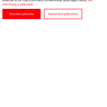
piškotki, ki so nujno potrebni za delovanje spletnega mesta.
Več
informacij o piškotkih
Dovolim piškotke
Nastavitve piškotkov
Več o dogodku najdete
TUKAJ
.
Info
Odpri zemljevid
POIŠČITE
POTREBUJETE
NAMESTITEV
POMOČ?