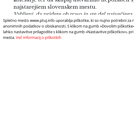
najstarejšem slovenskem mestu.
Vabljeni, da pridete ob traso in ste del največjega
Spletno mesto www.ptuj.info uporablja piškotke, ki so nujno potrebni za n
spektakla v Sloveniji!
anonimnih podatkov o obiskanosti. S klikom na gumb »Dovolim piškotke« s
lahko nastavitve prilagodite s klikom na gumb »Nastavitve piškotkov«, pri
mesta.
Več informacij o piškotkih
TRASA ETAPE SKOZI PTUJ:
Časovnico najdete
tukaj
.
Informacije o zaporah cest se nahajajo
tukaj
.
Več informacij o dirki je na voljo na spletni