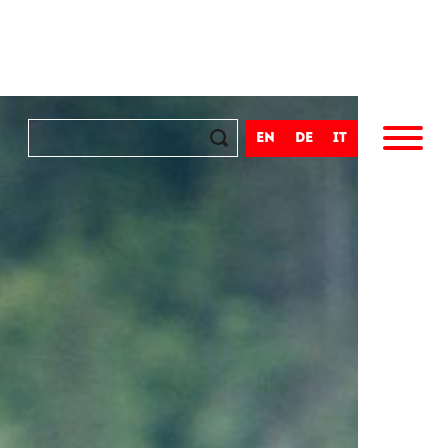
en
de
it