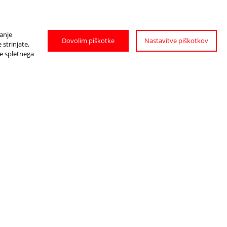
janje
Dovolim piškotke
Nastavitve piškotkov
strinjate,
je spletnega