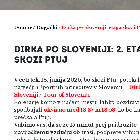
Domov
/
Dogodki
/
Dirka po Sloveniji: etapa skozi P
DIRKA PO SLOVENIJI: 2. ET
SKOZI PTUJ
V četrtek, 18. junija 2026
, bo skozi Ptuj poteka
največjih športnih prireditev v Sloveniji –
Dir
Sloveniji / Tour of Slovenia
.
Kolesarje bomo v našem mestu lahko pozdravil
spodbujali
okvirno med 13.37 in 13.58
, ko bo k
prečkala Ptuj.
Vabimo vas, da se že 15 minut prej pridružite
navijaškemu vzdušju ob trasi
, podprete vrhun
kolesarje ter da skupaj ustvarimo nepozaben 