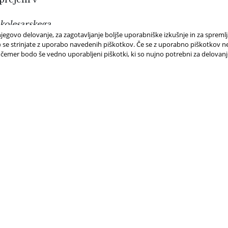
 kolesarskega
jegovo delovanje, za zagotavljanje boljše uporabniške izkušnje in za spreml
e strinjate z uporabo navedenih piškotkov. Če se z uporabno piškotkov ne 
 čemer bodo še vedno uporabljeni piškotki, ki so nujno potrebni za delovan