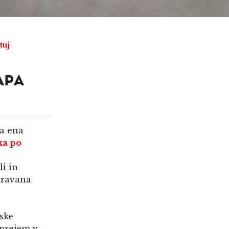
tuj
APA
la ena
ka po
i in
aravana
ske
sprejem v