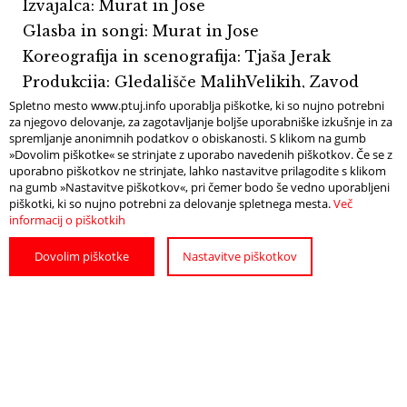
Izvajalca: Murat in Jose
Glasba in songi: Murat in Jose
Koreografija in scenografija: Tjaša Jerak
Produkcija: Gledališče MalihVelikih, Zavod
Spletno mesto www.ptuj.info uporablja piškotke, ki so nujno potrebni
TUGENDE
za njegovo delovanje, za zagotavljanje boljše uporabniške izkušnje in za
spremljanje anonimnih podatkov o obiskanosti. S klikom na gumb
»Dovolim piškotke« se strinjate z uporabo navedenih piškotkov. Če se z
uporabno piškotkov ne strinjate, lahko nastavitve prilagodite s klikom
Predstava je del programa
Ptujske pravljice
v
na gumb »Nastavitve piškotkov«, pri čemer bodo še vedno uporabljeni
piškotki, ki so nujno potrebni za delovanje spletnega mesta.
Več
organizaciji Zavoda za turizem Ptuj.
informacij o piškotkih
Dovolim piškotke
Nastavitve piškotkov
Vir fotografij: Murat in Jose
Info
Odpri zemljevid