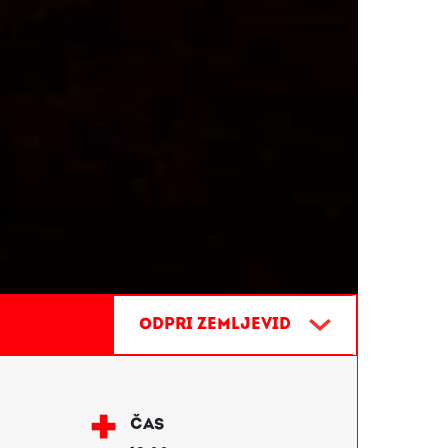
MESTO VINA IN POEZIJE
PTUJ,
Odpri zemljevid
ČAS