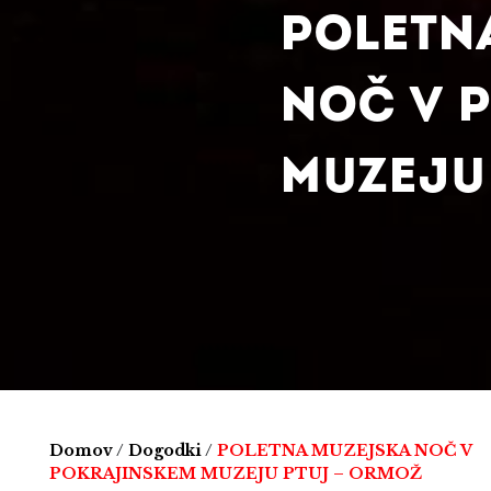
POLETN
NOČ V 
MUZEJU
Domov
/
Dogodki
/
POLETNA MUZEJSKA NOČ V
POKRAJINSKEM MUZEJU PTUJ – ORMOŽ