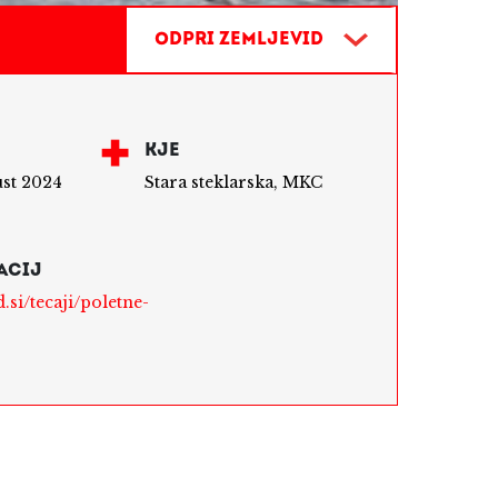
Odpri zemljevid
KJE
gust 2024
Stara steklarska, MKC
ACIJ
.si/tecaji/poletne-