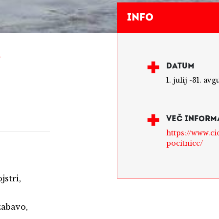
Info
U
DATUM
1. julij -31. av
VEČ INFORM
https://www.cid
pocitnice/
jstri,
 zabavo,