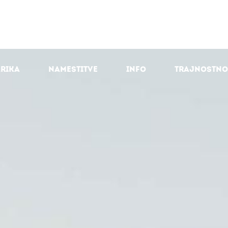
arika
Namestitve
Info
Trajnostno