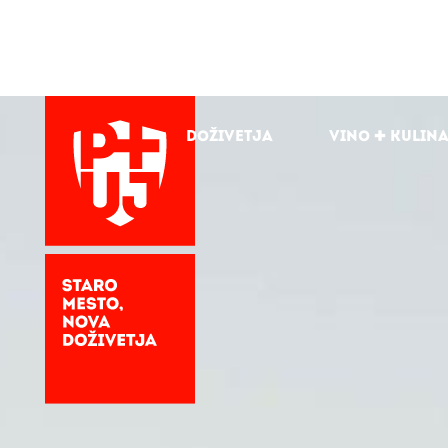
Doživetja
Vino + kulin