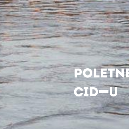
POLETN
CID-U