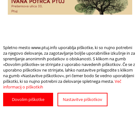
Spletno mesto www.ptuj.info uporablja piškotke, ki so nujno potrebni
za njegovo delovanje, za zagotavljanje boljše uporabniške izkušnje in za
spremljanje anonimnih podatkov o obiskanosti. S klikom na gumb
»Dovolim piškotke« se strinjate z uporabo navedenih piškotkov. Če se z
Info
uporabno piškotkov ne strinjate, lahko nastavitve prilagodite s klikom
Odpri zemljevid
na gumb »Nastavitve piškotkov«, pri čemer bodo še vedno uporabljeni
piškotki, ki so nujno potrebni za delovanje spletnega mesta.
Več
informacij o piškotkih
DATUM
4. junij 2026
Dovolim piškotke
Nastavitve piškotkov
ČAS
18:00
LOKACIJA