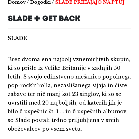
Domov
/
Dogodki
/
SLADE PRIHAJAJO NA PTUJ
SLADE + GET BACK
SLADE
Brez dvoma ena najbolj vznemirljivih skupin,
ki so prišle iz Velike Britanije v zadnjih 50
letih. S svojo edinstveno mešanico popolnega
pop-rock’n’rolla, nezaslišanega sijaja in čiste
zabave ter nič manj kot 23 singlov, ki so se
uvrstili med 20 najboljših, od katerih jih je
bilo 6 uspešnic št. 1 … in 6 uspešnih albumov,
so Slade postali trdno priljubljena v srcih
oboževalcev po vsem svetu.