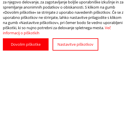
za njegovo delovanje, za zagotavljanje boljše uporabniške izkušnje in za
619389/event.html
spremljanje anonimnih podatkov o obiskanosti. S klikom na gumb
»Dovolim piškotke« se strinjate z uporabo navedenih piškotkov. Če se z
uporabno piškotkov ne strinjate, lahko nastavitve prilagodite s klikom
na gumb »Nastavitve piškotkov«, pri čemer bodo še vedno uporabljeni
piškotki, ki so nujno potrebni za delovanje spletnega mesta.
Več
informacij o piškotkih
Info
Odpri zemljevid
Dovolim piškotke
Nastavitve piškotkov
DATUM IN ČAS
24. november 2023, ob 21.00
LOKACIJA
Dvorana Campus Sava