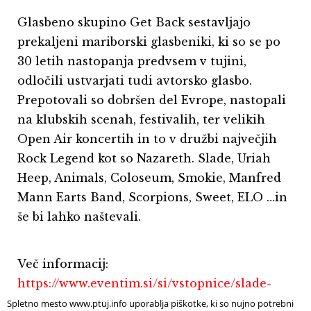
Glasbeno skupino Get Back sestavljajo
prekaljeni mariborski glasbeniki, ki so se po
30 letih nastopanja predvsem v tujini,
odločili ustvarjati tudi avtorsko glasbo.
Prepotovali so dobršen del Evrope, nastopali
na klubskih scenah, festivalih, ter velikih
Open Air koncertih in to v družbi največjih
Rock Legend kot so Nazareth. Slade, Uriah
Heep, Animals, Coloseum, Smokie, Manfred
Mann Earts Band, Scorpions, Sweet, ELO …in
še bi lahko naštevali.
Več informacij:
https://www.eventim.si/si/vstopnice/slade-
get-back-ptuj-arena-campus-sava-
Spletno mesto www.ptuj.info uporablja piškotke, ki so nujno potrebni