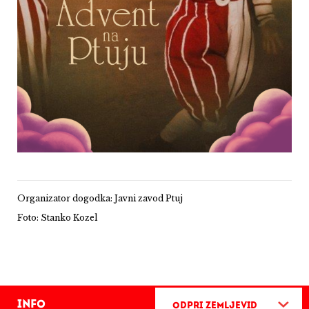
Organizator dogodka: Javni zavod Ptuj
Foto: Stanko Kozel
Info
Odpri zemljevid