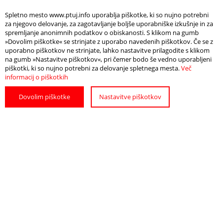
Spletno mesto www.ptuj.info uporablja piškotke, ki so nujno potrebni
za njegovo delovanje, za zagotavljanje boljše uporabniške izkušnje in za
spremljanje anonimnih podatkov o obiskanosti. S klikom na gumb
»Dovolim piškotke« se strinjate z uporabo navedenih piškotkov. Če se z
uporabno piškotkov ne strinjate, lahko nastavitve prilagodite s klikom
na gumb »Nastavitve piškotkov«, pri čemer bodo še vedno uporabljeni
piškotki, ki so nujno potrebni za delovanje spletnega mesta.
Več
informacij o piškotkih
Dovolim piškotke
Nastavitve piškotkov