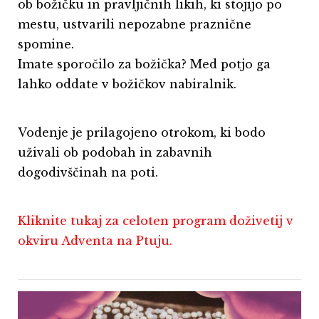
ob božičku in pravljičnih likih, ki stojijo po
mestu, ustvarili nepozabne praznične
spomine.
Imate sporočilo za božička? Med potjo ga
lahko oddate v božičkov nabiralnik.
Vodenje je prilagojeno otrokom, ki bodo
uživali ob podobah in zabavnih
dogodivščinah na poti.
Kliknite tukaj za celoten program doživetij v
okviru Adventa na Ptuju.