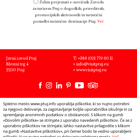
Želim prejemati e-novičnik Zavoda
za turizem Ptuj o dogodkih, prireditvah,
promocijskih aktivnostih in turistični
ponudbi turistične destinacije Ptuj.
Več
Javni zavod Ptuj
T: +386 (0)2 779 60 11
Mestni trg 4
+
info@visitptuj.eu
2250 Ptuj
+
www.visitptuj.eu
Spletno mesto www.ptuj.info uporablja piškotke, ki so nujno potrebni
za njegovo delovanje, za zagotavljanje boljše uporabniške izkušnje in za
spremljanje anonimnih podatkov o obiskanosti. S klikom na gumb
»Dovolim piškotke« se strinjate z uporabo navedenih piškotkov. Če se z
uporabno piškotkov ne strinjate, lahko nastavitve prilagodite s klikom
na gumb »Nastavitve piškotkov«, pri čemer bodo še vedno uporabljeni
piškotki, ki so nujno potrebni za delovanje spletnega mesta.
Več