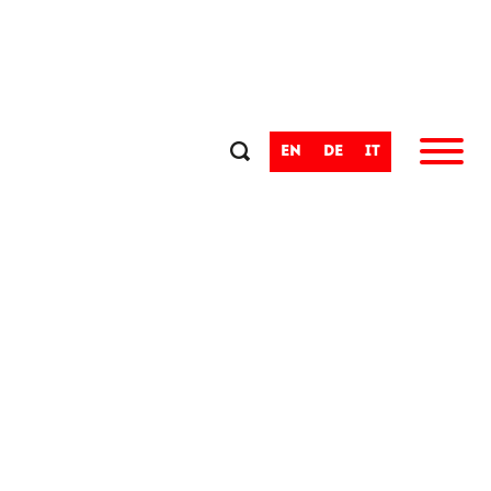
en
de
it
MESTO VINA IN POEZIJE