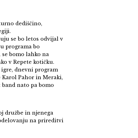
turno dediščino,
giji.
ju se bo letos odvijal v
iru programa bo
i se bomo lahko na
hko v Repete kotičku.
 igre, dnevni program
e Karol Pahor in Meraki,
& band nato pa bomo
oj družbe in njenega
sodelovanju na prireditvi