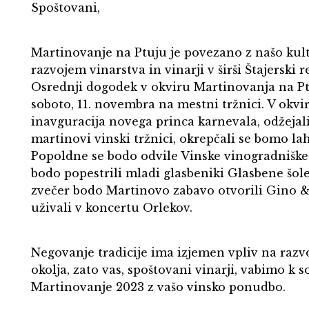
Spoštovani,
Martinovanje na Ptuju je povezano z našo kul
razvojem vinarstva in vinarji v širši Štajerski re
Osrednji dogodek v okviru Martinovanja na Ptu
soboto, 11. novembra na mestni tržnici. V okv
inavguracija novega princa karnevala, odžejal
martinovi vinski tržnici, okrepčali se bomo la
Popoldne se bodo odvile Vinske vinogradniške
bodo popestrili mladi glasbeniki Glasbene šol
zvečer bodo Martinovo zabavo otvorili Gino 
uživali v koncertu Orlekov.
Negovanje tradicije ima izjemen vpliv na razv
okolja, zato vas, spoštovani vinarji, vabimo k 
Martinovanje 2023 z vašo vinsko ponudbo.