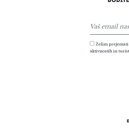
BODIT
Želim prejemati 
aktivnostih in turis