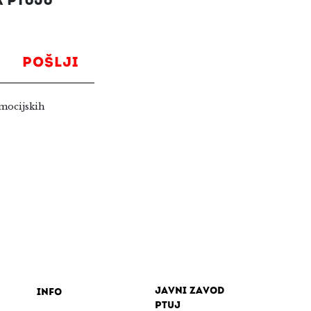
 PTUJU
POŠLJI
mocijskih
Javni zavod
Info
Ptuj