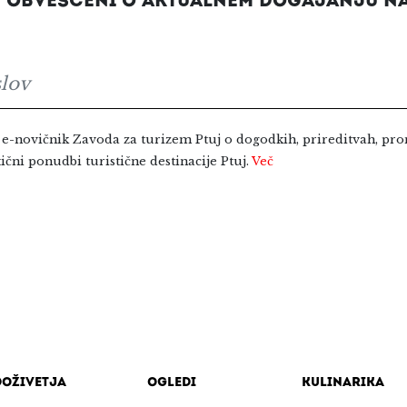
E OBVEŠČENI O AKTUALNEM DOGAJANJU NA
e-novičnik Zavoda za turizem Ptuj o dogodkih, prireditvah, pro
tični ponudbi turistične destinacije Ptuj.
Več
Doživetja
Ogledi
Kulinarika